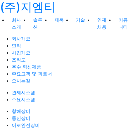
(주)지엠티
회사
솔루
제품
기술
인재
커뮤
소개
션
채용
니티
회사개요
연혁
사업개요
조직도
우수 혁신제품
주요고객 및 파트너
오시는길
관제시스템
주요시스템
항해장비
통신장비
어로안전장비