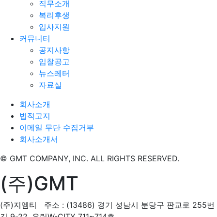
직무소개
복리후생
입사지원
커뮤니티
공지사항
입찰공고
뉴스레터
자료실
회사소개
법적고지
이메일 무단 수집거부
회사소개서
© GMT COMPANY, INC. ALL RIGHTS RESERVED.
(주)GMT
(주)지엠티 주소 : (13486) 경기 성남시 분당구 판교로 255번
길 9-22, 우림W-CITY 711~714호