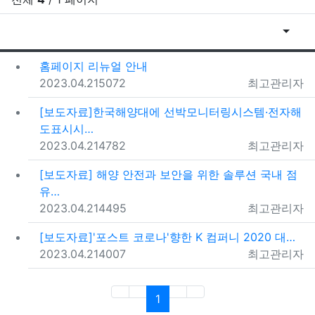
조회순
게
홈페이지 리뉴얼 안내
등록일
조회
등록자
2023.04.21
5072
최고관리자
[보도자료]한국해양대에 선박모니터링시스템·전자해
도표시시…
등록일
조회
등록자
2023.04.21
4782
최고관리자
[보도자료] 해양 안전과 보안을 위한 솔루션 국내 점
유…
등록일
조회
등록자
2023.04.21
4495
최고관리자
[보도자료]'포스트 코로나'향한 K 컴퍼니 2020 대…
등록일
조회
등록자
2023.04.21
4007
최고관리자
(current)
1