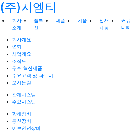
(주)지엠티
회사
솔루
제품
기술
인재
커뮤
소개
션
채용
니티
회사개요
연혁
사업개요
조직도
우수 혁신제품
주요고객 및 파트너
오시는길
관제시스템
주요시스템
항해장비
통신장비
어로안전장비